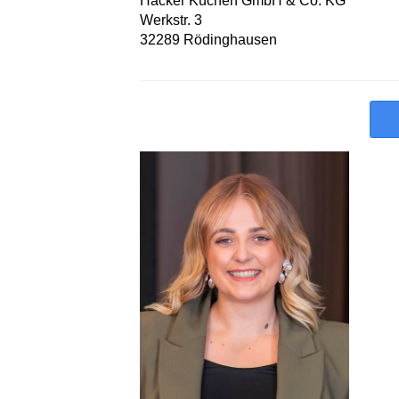
Häcker Küchen GmbH & Co. KG
Werkstr. 3
32289 Rödinghausen