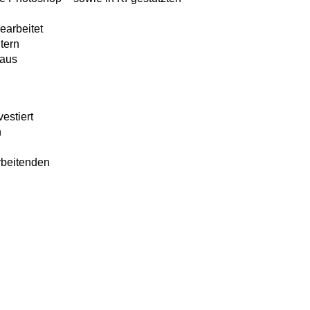
earbeitet
tern
 aus
estiert
n
rbeitenden