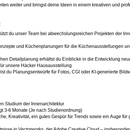
eiten weiter und bringst deine Ideen in einem kreativen und pro
:
ützt du unser Team bei abwechslungsreichen Projekten der Inn
 Konzepte und Küchenplanungen für die Küchenausstellungen uns
schen Detailplanung erhältst du Einblicke in die Entwicklung n
für unsere Häcker Hausausstellung
elst du Planungsentwürfe für Fotos, CGI oder KI-generierte Bild
en Studium der Innenarchitektur
gt 3-6 Monate (Je nach Studienordnung)
e, Kreativität, ein gutes Gespür für Trends sowie ein Auge für 
tnisse in Vectorworks, der Adobe Creative Cloud – insbesonder