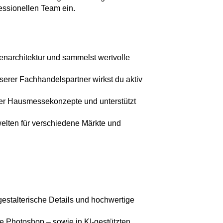
fessionellen Team ein.
enarchitektur und sammelst wertvolle
erer Fachhandelspartner wirkst du aktiv
euer Hausmessekonzepte und unterstützt
welten für verschiedene Märkte und
gestalterische Details und hochwertige
e Photoshop – sowie in KI-gestützten